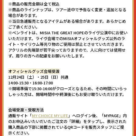
※商品の販売金額は全て税込
※商品のラインナップは、ツアー途中で予告なく変更・追加となる
場合があります。
※当日急遽販売となるアイテムがある場合があります。あらかじめ
ご了承ください。
※ペンライトは、MISIA THE GREAT HOPEのライヴ公演中にお使い
いただけます。ライヴ会場でのMISIAオフィシャルグッズ以外のラ
イト・サイリウム等光り物のご使用は禁止とさせていただきます。
アクリルの先端部が若干尖っておりますので、人に向けては使用せ
ず、周りの方への配慮をお願いいたします。
オフィシャルグッズ会場受渡
12月24日（土）・25日（日）共通
14:00-15:30・16:00-17:00
※開場準備で15:30-16:00がクローズとなるため、その時間にいらっ
しゃった方は、開場時間中や終演後にもお受け取りいただけます。
会場受渡・受取方法
通販サイト「
MY CHOICE MY LIFE
」へログイン後、「MYPAGE」内
のお申込みいたいだいたご注文の「詳細」をタップし、表示された
購入商品の下部に掲載されているQRコードを販売スタッフにご提
示ください。