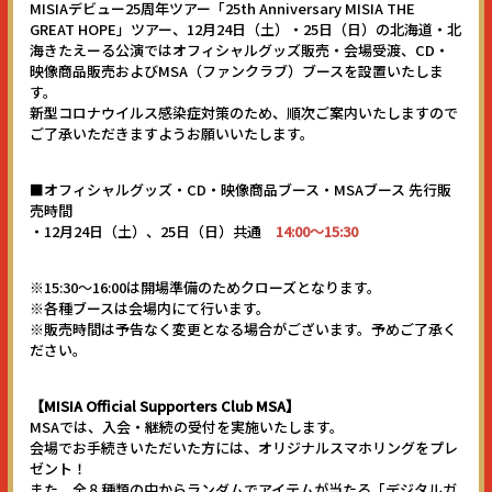
MISIAデビュー25周年ツアー「25th Anniversary MISIA THE
GREAT HOPE」ツアー、12月24日（土）・25日（日）の北海道・北
海きたえーる公演ではオフィシャルグッズ販売・会場受渡、CD・
映像商品販売およびMSA（ファンクラブ）ブースを設置いたしま
す。
新型コロナウイルス感染症対策のため、順次ご案内いたしますので
ご了承いただきますようお願いいたします。
■オフィシャルグッズ・CD・映像商品ブース・MSAブース 先行販
売時間
・12月24日（土）、25日（日）共通
14:00〜15:30
※15:30〜16:00は開場準備のためクローズとなります。
※各種ブースは会場内にて行います。
※販売時間は予告なく変更となる場合がございます。予めご了承く
ださい。
【MISIA Official Supporters Club MSA】
MSAでは、入会・継続の受付を実施いたします。
会場でお手続きいただいた方には、オリジナルスマホリングをプレ
ゼント！
また、全８種類の中からランダムでアイテムが当たる「デジタルガ