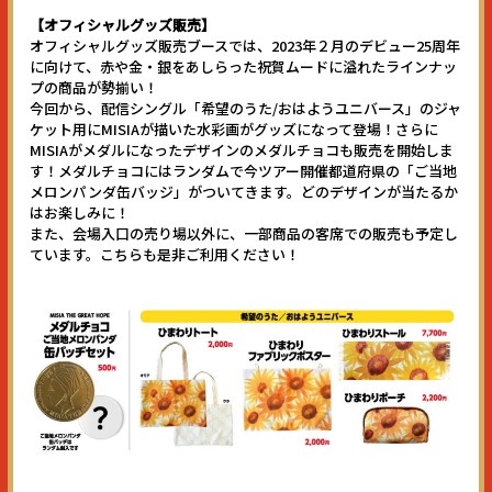
HOME
【オフィシャルグッズ販売】
オフィシャルグッズ販売ブースでは、2023年２月のデビュー25周年
に向けて、赤や金・銀をあしらった祝賀ムードに溢れたラインナッ
プの商品が勢揃い！
TICKET
今回から、配信シングル「希望のうた/おはようユニバース」のジャ
ケット用にMISIAが描いた水彩画がグッズになって登場！さらに
MISIAがメダルになったデザインのメダルチョコも販売を開始しま
す！メダルチョコにはランダムで今ツアー開催都道府県の「ご当地
NEWS
メロンパンダ缶バッジ」がついてきます。どのデザインが当たるか
はお楽しみに！
また、会場入口の売り場以外に、一部商品の客席での販売も予定し
ています。こちらも是非ご利用ください！
新型コロナ感染予防対策