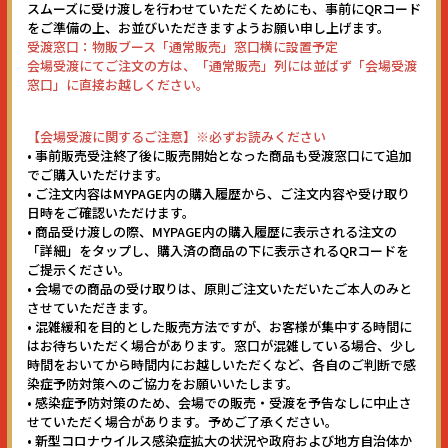
スムーズに受け渡しを行わせていただくためにも、事前にQRコード
をご準備の上、お並びいただきますようお願い申し上げます。
受渡窓口：物販ブース「通常販売」窓口横に設置予定
会場受渡にてご注文の方は、「通常販売」列には並ばず「会場受渡
窓口」に直接お越しください。
【会場受渡に関するご注意】※必ずお読みください
• 事前販売受注終了後に販売開始となった商品も受渡窓口にて追加
でご購入いただけます。
• ご注文内容はMYPAGE内の購入履歴から、ご注文内容や受け取り
日時をご確認いただけます。
• 商品受け渡しの際、MYPAGE内の購入履歴に表示される注文の
「詳細」をタップし、購入済の商品の下に表示されるQRコードを
ご提示ください。
• 会場での商品の受け取りは、原則ご注文いただいたご本人のみと
させていただきます。
• 混雑緩和を目的とした販売方法ですが、お客様が集中する時間に
はお待ちいただく場合があります。窓口が混雑している場合、少し
時間をおいてから時間内にお越しいただくなど、各自のご判断で感
染症予防対策へのご協力をお願いいたします。
• 感染症予防対策のため、会場での販売・受渡を予告なしに中止さ
せていただく場合があります。予めご了承ください。
• 新型コロナウイルス感染症拡大の状況や政府および地方自治体か